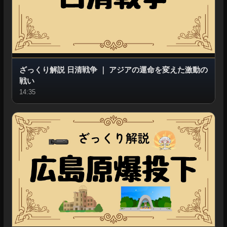
ざっくり解説 日清戦争
｜
アジアの運命を変えた激動の
戦い
14:35