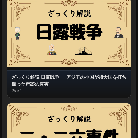
ざっくり解説 日露戦争
｜
アジアの小国が超大国を打ち
破った奇跡の真実
25:54