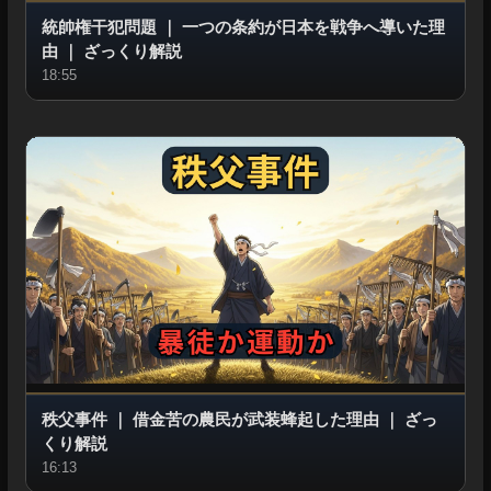
統帥権干犯問題
｜
一つの条約が日本を戦争へ導いた理
由
｜
ざっくり解説
18:55
秩父事件
｜
借金苦の農民が武装蜂起した理由
｜
ざっ
くり解説
16:13