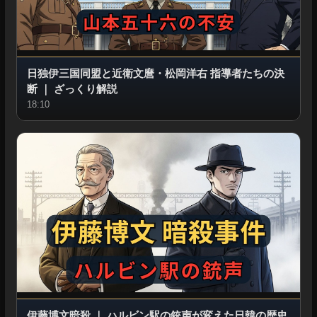
日独伊三国同盟と近衛文麿・松岡洋右 指導者たちの決
断
｜
ざっくり解説
18:10
伊藤博文暗殺
｜
ハルビン駅の銃声が変えた日韓の歴史