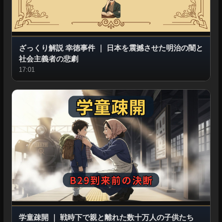
ざっくり解説 幸徳事件
｜
日本を震撼させた明治の闇と
社会主義者の悲劇
17:01
学童疎開
｜
戦時下で親と離れた数十万人の子供たち