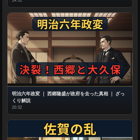
14:51
明治六年政変
｜
西郷隆盛が政府を去った真相
｜
ざっ
くり解説
20:32