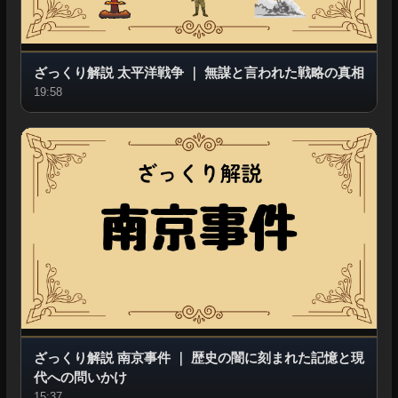
ざっくり解説 太平洋戦争
｜
無謀と言われた戦略の真相
19:58
ざっくり解説 南京事件
｜
歴史の闇に刻まれた記憶と現
代への問いかけ
15:37