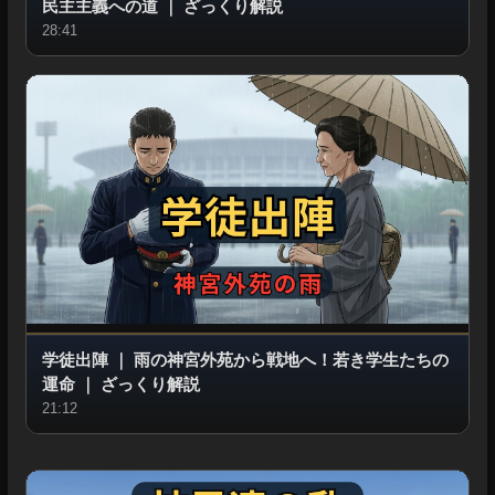
民主主義への道
｜
ざっくり解説
28:41
学徒出陣
｜
雨の神宮外苑から戦地へ！若き学生たちの
運命
｜
ざっくり解説
21:12