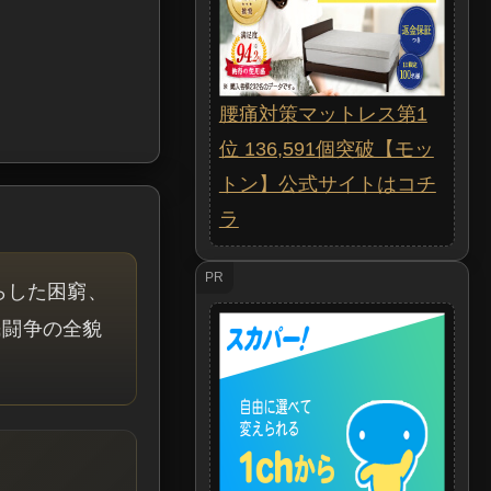
腰痛対策マットレス第1
位 136,591個突破【モッ
トン】公式サイトはコチ
ラ
PR
らした困窮、
民闘争の全貌