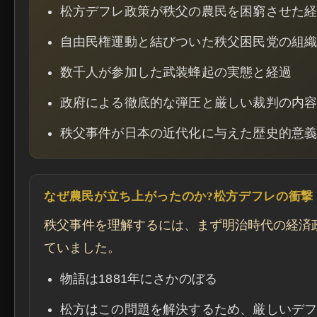
松方デフレ政策が秩父の農民を困窮させた
自由民権運動と結びついた秩父困民党の組
数千人が参加した武装蜂起の実態と経過
政府による徹底的な弾圧と厳しい裁判の内
秩父事件が日本の近代化に与えた歴史的意
なぜ農民が立ち上がったのか?松方デフレの衝撃
秩父事件を理解するには、まず明治時代の経済
ていました。
物語は1881年にさかのぼる
松方はこの問題を解決するため、厳しいデ