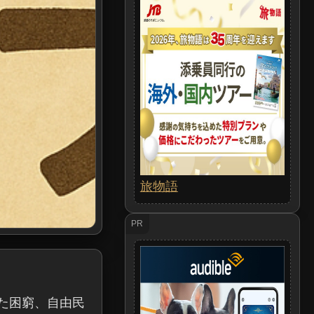
旅物語
PR
た困窮、自由民