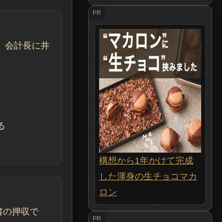
PR
、会計長に井
る
構想から1年かけて完成
した渾身の生チョコマカ
ロン
書の押収で
PR