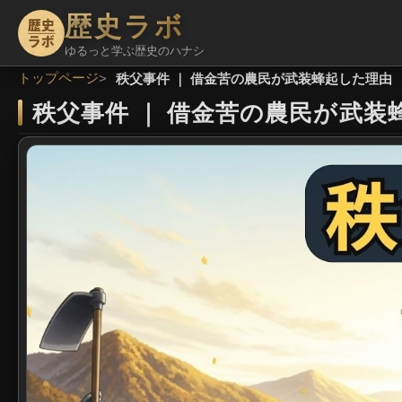
歴史ラボ
ゆるっと学ぶ歴史のハナシ
トップページ
秩父事件 ｜ 借金苦の農民が武装蜂起した理由 
秩父事件
｜
借金苦の農民が武装