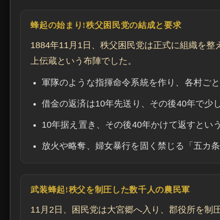
蜂起の始まり!秩父困民党の結成と要求
1884年11月1日、秩父困民党は正式に組織
上伝蔵という布陣でした。
軍隊のような指揮命令系統を作り、各村ご
借金の返済は10年先送り、その後40年で少
10年据え置き、その後40年かけて返すと
放火や略奪、婦女暴行を固く禁じる「五カ
武装蜂起!秩父を制圧した数千人の農民軍
11月2日、困民党は大宮郷へ入り、郡役所を