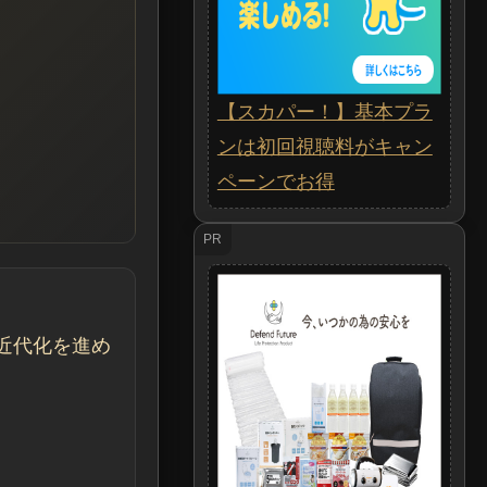
【スカパー！】基本プラ
ンは初回視聴料がキャン
ペーンでお得
PR
近代化を進め