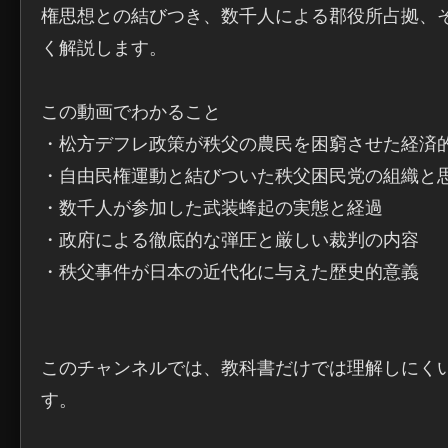
権思想との結びつき、数千人による郡役所占拠、
く解説します。

この動画でわかること

・松方デフレ政策が秩父の農民を困窮させた経済的
・自由民権運動と結びついた秩父困民党の組織と思
・数千人が参加した武装蜂起の実態と経過

・政府による徹底的な弾圧と厳しい裁判の内容

・秩父事件が日本の近代化に与えた歴史的意義

このチャンネルでは、教科書だけでは理解しにく
す。
