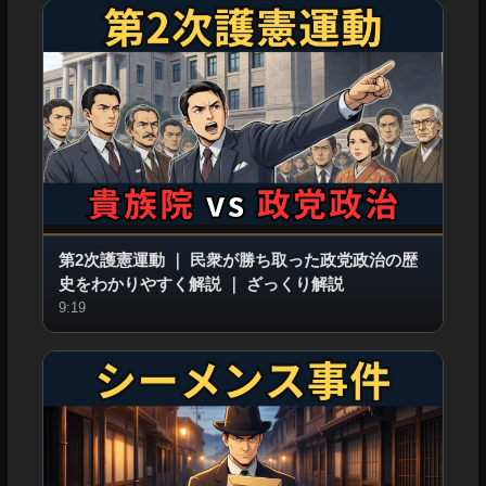
第2次護憲運動
｜
民衆が勝ち取った政党政治の歴
史をわかりやすく解説
｜
ざっくり解説
9:19