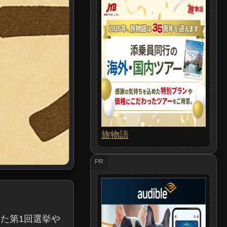
旅物語
PR
た第1回選挙や