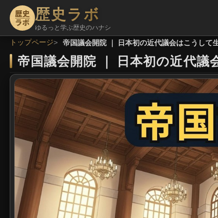
歴史ラボ
ゆるっと学ぶ歴史のハナシ
トップページ
帝国議会開院 ｜ 日本初の近代議会はこうして生
帝国議会開院
｜
日本初の近代議