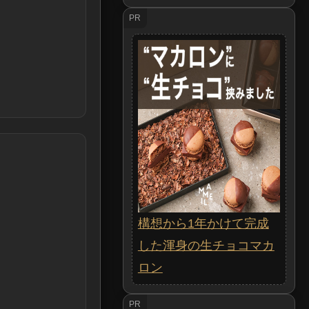
PR
構想から1年かけて完成
した渾身の生チョコマカ
ロン
PR