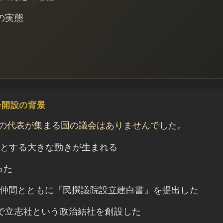
の実態
会開設の背景
民の代表が集まる国の議会はありませんでした。
うとする大きな動きが生まれる
った
日、仲間とともに『民撰議院設立建白書』を提出した
で立志社という政治結社を創設した