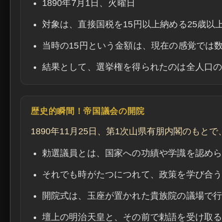
1890年7月1日、火曜日
対象は、直接国税を15円以上納める25歳以
当時の15円という金額は、現在の感覚では
結果として、選挙権を得られたのは全人口のわ
歴史的瞬間！帝国議会の開院
1890年11月25日、第1次山県有朋内閣のも
勅選議員とは、国家への功績や学識を認め
それでも時がたつにつれて、政策を学び合
開院式は、玉座が置かれた貴族院の議場で
壇上の明治天皇と、その前で勅語を受け取