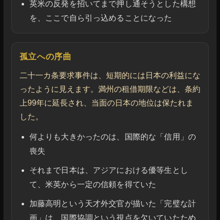
英米の反発を招いてまで押し通そうとした構想
を、ここで自ら引っ込めることになった
孤立への序曲
二十一カ条要求事件は、短期的には日本の利益にな
ったように見えます。満州の租借期限などは、条約
上99年に延長され、当面の日本の地位は保たれま
した。
何よりも大きかったのは、国際的な「信用」の
喪失
それまで日本は、アジアにおける優等生とし
て、米英から一定の信頼を得ていた
加藤高明という天才外交官が描いた「完璧な計
画」は、国際協調という視点を欠いていたため