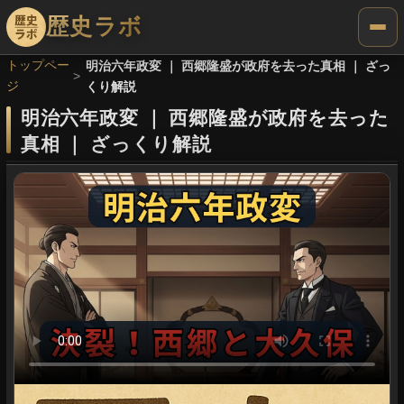
歴史ラボ
トップペー
明治六年政変 ｜ 西郷隆盛が政府を去った真相 ｜ ざっ
ジ
くり解説
明治六年政変
｜
西郷隆盛が政府を去った
真相
｜
ざっくり解説