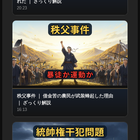
れた
｜
ざっくり解説
20:23
秩父事件
｜
借金苦の農民が武装蜂起した理由
｜
ざっくり解説
16:13