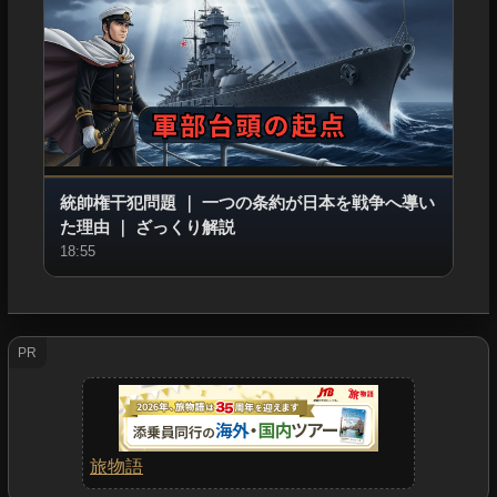
統帥権干犯問題
｜
一つの条約が日本を戦争へ導い
た理由
｜
ざっくり解説
18:55
PR
旅物語