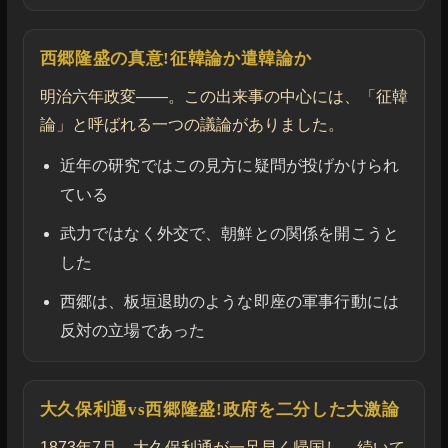
西郷隆盛の真意!征韓論か遣韓論か
明治六年政変――。この出来事の中心には、「征韓
論」と呼ばれる一つの議論がありました。
近年の研究ではこの見方に疑問が投げかけられ
ている
武力ではなく外交で、朝鮮との関係を開こうと
した
西郷は、板垣退助のような即座の軍事行動には
反対の立場であった
大久保利通vs西郷隆盛!政府を二分した大激論
1873年7月、大久保利通が一足早く帰国し、続いて