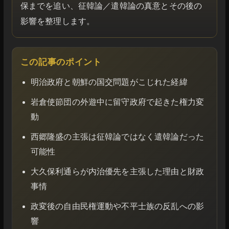
保までを追い、征韓論／遣韓論の真意とその後の
影響を整理します。
この記事のポイント
明治政府と朝鮮の国交問題がこじれた経緯
岩倉使節団の外遊中に留守政府で起きた権力変
動
西郷隆盛の主張は征韓論ではなく遣韓論だった
可能性
大久保利通らが内治優先を主張した理由と財政
事情
政変後の自由民権運動や不平士族の反乱への影
響