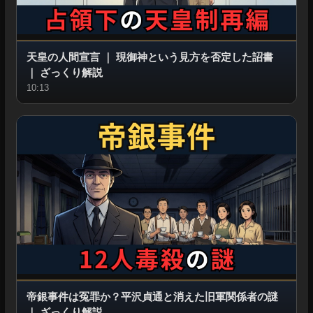
天皇の人間宣言
｜
現御神という見方を否定した詔書
｜
ざっくり解説
10:13
帝銀事件は冤罪か？平沢貞通と消えた旧軍関係者の謎
｜
ざっくり解説