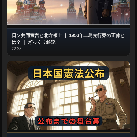
日ソ共同宣言と北方領土
｜
1956年二島先行案の正体と
は？
｜
ざっくり解説
22:38