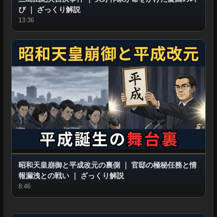
び
｜
ざっくり解説
13:36
昭和天皇崩御と平成改元の裏側
｜
官邸の極秘任務と情
報漏洩との戦い
｜
ざっくり解説
8:46