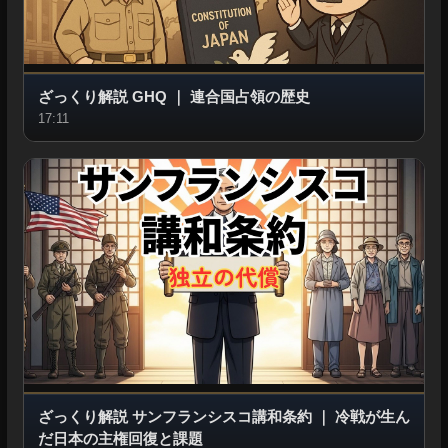
ざっくり解説 GHQ
｜
連合国占領の歴史
17:11
ざっくり解説 サンフランシスコ講和条約
｜
冷戦が生ん
だ日本の主権回復と課題