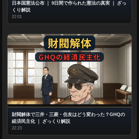
日本国憲法公布
｜
9日間で作られた憲法の真実
｜
ざっ
くり解説
22:01
財閥解体で三井・三菱・住友はどう変わった？GHQの
経済民主化
｜
ざっくり解説
22:23