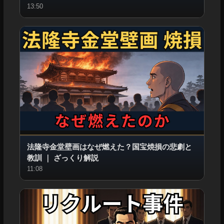
13:50
法隆寺金堂壁画はなぜ燃えた？国宝焼損の悲劇と
教訓
｜
ざっくり解説
11:08