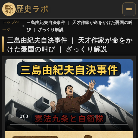
歴史ラボ
トップペ
三島由紀夫自決事件 ｜ 天才作家が命をかけた憂国の叫
ージ
び ｜ ざっくり解説
三島由紀夫自決事件
｜
天才作家が命をか
けた憂国の叫び
｜
ざっくり解説