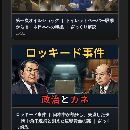
第一次オイルショック
｜
トイレットペーパー騒動
から省エネ日本への転換
｜
ざっくり解説
16:01
ロッキード事件
｜
日本中が熱狂し、失望した夜
｜
田中角栄逮捕と消えた巨額資金の謎
｜
ざっく
り解説