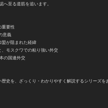
承認へ至る道筋を追います。

重要性

意義

盟が阻まれた経緯

、モスクワでの粘り強い外交

本の国連外交

い歴史を、ざっくり・わかりやすく解説するシリーズを