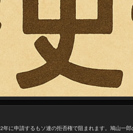
52年に申請するもソ連の拒否権で阻まれます。鳩山一郎