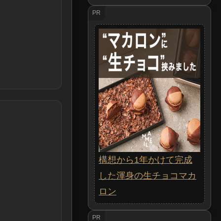
PR
構想から1年かけて完成
した渾身の生チョコマカ
ロン
PR