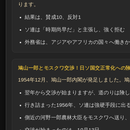
ります。
結果は、賛成10、反対1
ソ連は「時期尚早だ」と主張し、強く拒む
外務省は、アジアやアフリカの国々へ働き
鳩山一郎とモスクワ交渉！日ソ国交正常化への
1954年12月、鳩山一郎内閣が発足しました
翌年から交渉が始まりますが、道のりは険
行き詰まった1956年、ソ連は強硬手段に出
側近の河野一郎農林大臣をモスクワへ送り