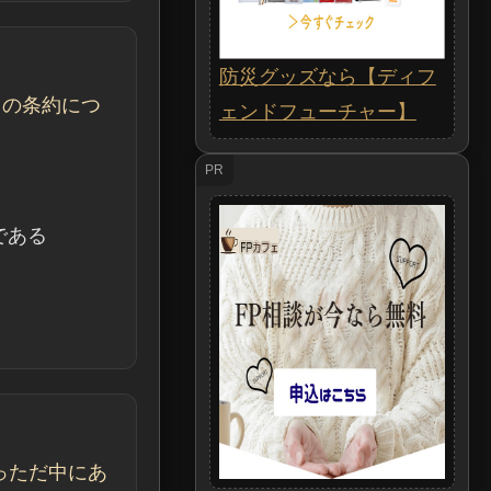
防災グッズなら【ディフ
との条約につ
ェンドフューチャー】
PR
である
っただ中にあ