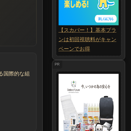
【スカパー！】基本プラ
ンは初回視聴料がキャン
ペーンでお得
PR
る国際的な組