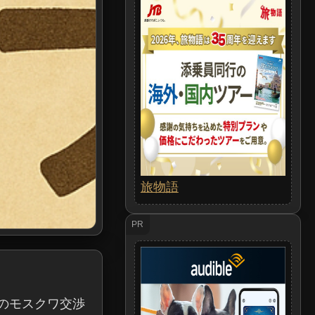
旅物語
PR
のモスクワ交渉