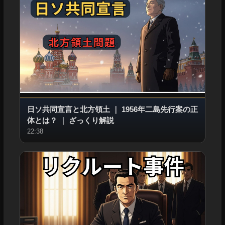
日ソ共同宣言と北方領土
｜
1956年二島先行案の正
体とは？
｜
ざっくり解説
22:38