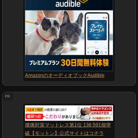
AmazonのオーディオブックAudible
PR
腰痛対策マットレス第1位 136,591個突
破【モットン】公式サイトはコチラ