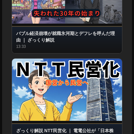
バブル経済崩壊が就職氷河期とデフレを呼んだ理
由
｜
ざっくり解説
13:33
ざっくり解説 NTT民営化
｜
電電公社が「日本株