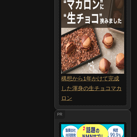
構想から1年かけて完成
した渾身の生チョコマカ
ロン
PR