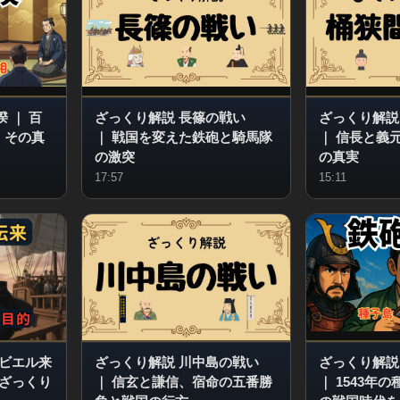
揆
｜
百
ざっくり解説 長篠の戦い
ざっくり解説
、その真
｜
戦国を変えた鉄砲と騎馬隊
｜
信長と義
の激突
の真実
17:57
15:11
ビエル来
ざっくり解説 川中島の戦い
ざっくり解説
ざっくり
｜
信玄と謙信、宿命の五番勝
｜
1543年