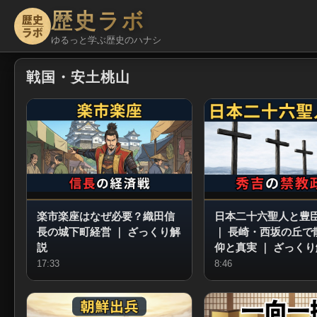
歴史ラボ
ゆるっと学ぶ歴史のハナシ
戦国・安土桃山
楽市楽座はなぜ必要？織田信
日本二十六聖人と豊
長の城下町経営
｜
ざっくり解
｜
長崎・西坂の丘で
説
仰と真実
｜
ざっくり
17:33
8:46