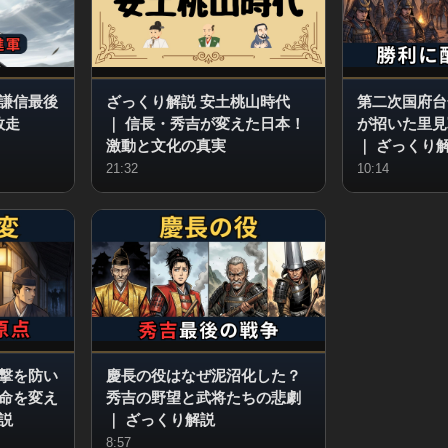
謙信最後
ざっくり解説 安土桃山時代
第二次国府台
敗走
｜
信長・秀吉が変えた日本！
が招いた里見
激動と文化の真実
｜
ざっくり
21:32
10:14
撃を防い
慶長の役はなぜ泥沼化した？
命を変え
秀吉の野望と武将たちの悲劇
説
｜
ざっくり解説
8:57