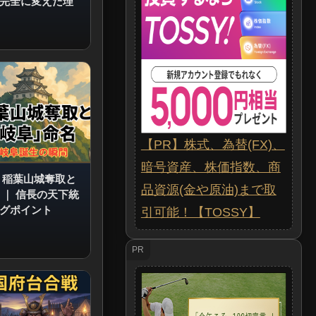
完全に変えた理
【PR】株式、為替(FX)、
暗号資産、株価指数、商
 稲葉山城奪取と
品資源(金や原油)まで取
｜
信長の天下統
グポイント
引可能！【TOSSY】
PR