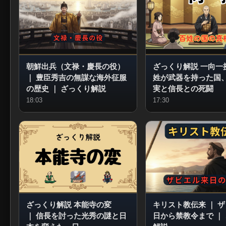
朝鮮出兵（文禄・慶長の役）
ざっくり解説 一向一
｜
豊臣秀吉の無謀な海外征服
姓が武器を持った国
の歴史
｜
ざっくり解説
実と信長との死闘
18:03
17:30
ざっくり解説 本能寺の変
キリスト教伝来
｜
ザ
｜
信長を討った光秀の謎と日
日から禁教令まで
｜