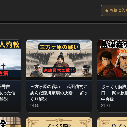
お気に入
臣秀吉
三方ヶ原の戦い
｜
武田信玄に
ざっくり解説
散った信
挑んだ徳川家康の決断
｜
ざっ
口
｜
関ヶ原
解説
くり解説
中突破
14:55
21:21