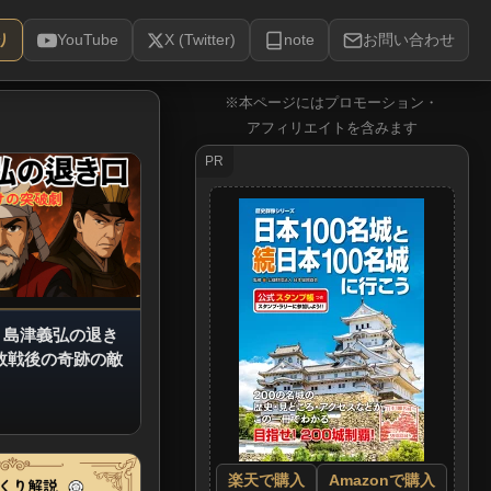
り
YouTube
X (Twitter)
note
お問い合わせ
※本ページにはプロモーション・
アフィリエイトを含みます
PR
 島津義弘の退き
敗戦後の奇跡の敵
楽天で購入
Amazonで購入