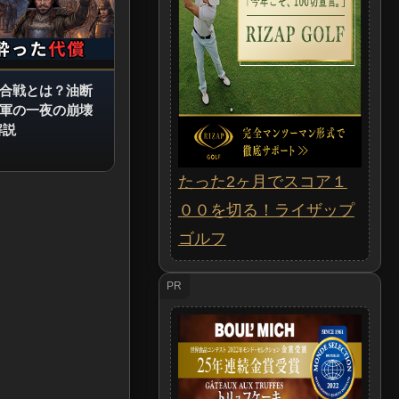
合戦とは？油断
軍の一夜の崩壊
解説
たった2ヶ月でスコア１
００を切る！ライザップ
ゴルフ
PR