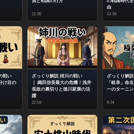
負と戦国の行方
の戦国時代を
由
21:00
24:39
の戦い
ざっくり解説 姉川の戦い
ざっくり解説
分け目の
｜
織田信長最大の危機！浅井
「岐阜」命名
長政の裏切りと徳川家康の活
一のターニン
躍
22:59
8:34