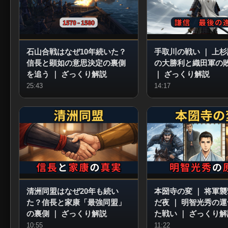
石山合戦はなぜ10年続いた？
手取川の戦い
｜
上杉
信長と顕如の意思決定の裏側
の大勝利と織田軍の
を追う
｜
ざっくり解説
｜
ざっくり解説
25:43
14:17
清洲同盟はなぜ20年も続い
本圀寺の変
｜
将軍襲
た？信長と家康「最強同盟」
だ夜
｜
明智光秀の運
の裏側
｜
ざっくり解説
た戦い
｜
ざっくり解
10:55
11:22