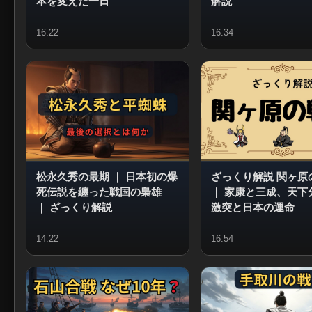
本を変えた一日
解説
16:22
16:34
松永久秀の最期
｜
日本初の爆
ざっくり解説 関ヶ原
死伝説を纏った戦国の梟雄
｜
家康と三成、天下
｜
ざっくり解説
激突と日本の運命
14:22
16:54