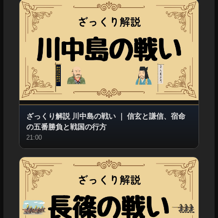
ざっくり解説 川中島の戦い
｜
信玄と謙信、宿命
の五番勝負と戦国の行方
21:00