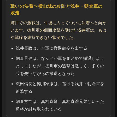
戦いの決着〜横山城の攻防と浅井・朝倉軍の
敗走
姉川での激戦は、午後に入ってついに決着へと向か
います。徳川軍の側面攻撃を受けた浅井軍は、もは
や戦線を維持できない状況でした。
浅井長政は、全軍に撤退命令を出する
朝倉景健は、なんとか軍をまとめて撤退しよう
としましたが、徳川軍の追撃は激しく、多くの
兵を失いながらの撤退となった
織田信長と徳川家康は、逃げる浅井・朝倉軍を
追撃する
朝倉方では、真柄直隆、真柄直澄兄弟といった
勇将が討ち取られている