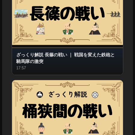
ざっくり解説 長篠の戦い
｜
戦国を変えた鉄砲と
騎馬隊の激突
17:57