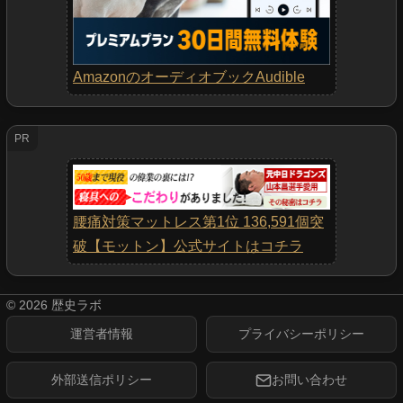
AmazonのオーディオブックAudible
PR
腰痛対策マットレス第1位 136,591個突
破【モットン】公式サイトはコチラ
©
2026
歴史ラボ
運営者情報
プライバシーポリシー
外部送信ポリシー
お問い合わせ