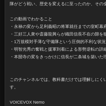
隊がどう戦い、歴史を変えるに至ったのか、その全
この動画でわかること

・永禄の変から足利義昭の将軍就任までの室町幕府
・三好三人衆や斎藤龍興らが織田信長不在の隙を狙
・1万規模対手薄な守備隊という圧倒的不利な状況
・明智光秀の奮戦と援軍到着による形勢逆転の詳細
・本圀寺の変をきっかけに信長が二条城を築いた理
このチャンネルでは、教科書だけでは理解しにく
す。

VOICEVOX Nemo
