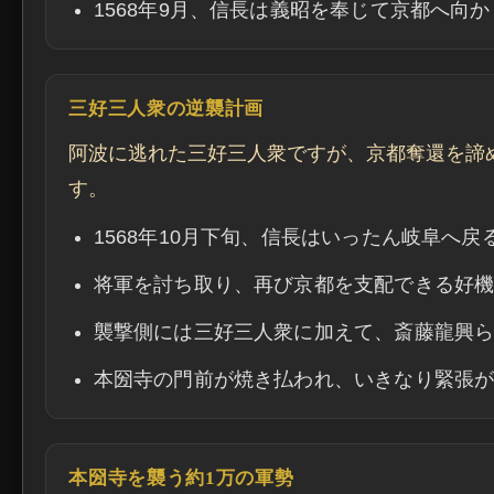
1568年9月、信長は義昭を奉じて京都へ向か
三好三人衆の逆襲計画
阿波に逃れた三好三人衆ですが、京都奪還を諦
す。
1568年10月下旬、信長はいったん岐阜へ戻
将軍を討ち取り、再び京都を支配できる好
襲撃側には三好三人衆に加えて、斎藤龍興
本圀寺の門前が焼き払われ、いきなり緊張
本圀寺を襲う約1万の軍勢