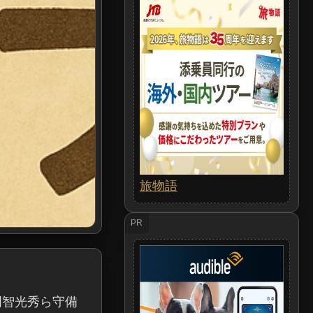
旅物語
PR
明智光秀ら守備