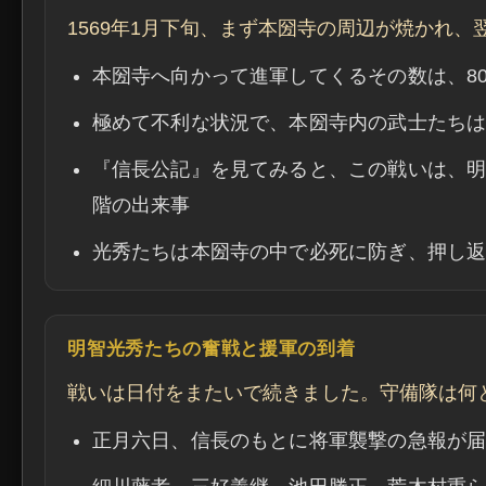
1569年1月下旬、まず本圀寺の周辺が焼かれ
本圀寺へ向かって進軍してくるその数は、80
極めて不利な状況で、本圀寺内の武士たち
『信長公記』を見てみると、この戦いは、
階の出来事
光秀たちは本圀寺の中で必死に防ぎ、押し
明智光秀たちの奮戦と援軍の到着
戦いは日付をまたいで続きました。守備隊は何
正月六日、信長のもとに将軍襲撃の急報が