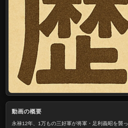
動画の概要
永禄12年、1万もの三好軍が将軍・足利義昭を襲