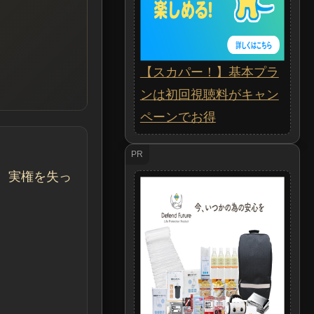
【スカパー！】基本プラ
ンは初回視聴料がキャン
ペーンでお得
PR
、実権を失っ