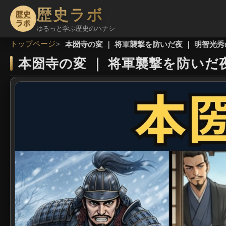
歴史ラボ
ゆるっと学ぶ歴史のハナシ
トップページ
本圀寺の変 ｜ 将軍襲撃を防いだ夜 ｜ 明智光
本圀寺の変
｜
将軍襲撃を防いだ