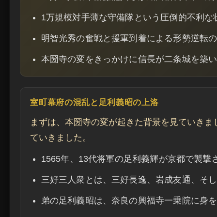
1万規模対手薄な守備隊という圧倒的不利な
明智光秀の奮戦と援軍到着による形勢逆転
本圀寺の変をきっかけに信長が二条城を築
室町幕府の混乱と足利義昭の上洛
まずは、本圀寺の変が起きた背景を見ていきま
ていきました。
1565年、13代将軍の足利義輝が京都で襲
三好三人衆とは、三好長逸、岩成友通、そし
弟の足利義昭は、奈良の興福寺一乗院に身