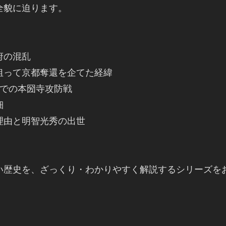
貌に迫ります。

の混乱

って京都奪還を企てた経緯

での本圀寺攻防戦



由と明智光秀の出世

い歴史を、ざっくり・わかりやすく解説するシリーズを