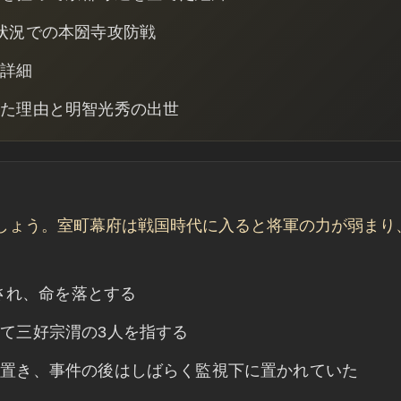
状況での本圀寺攻防戦
の詳細
いた理由と明智光秀の出世
しょう。室町幕府は戦国時代に入ると将軍の力が弱まり
撃され、命を落とする
て三好宗渭の3人を指する
を置き、事件の後はしばらく監視下に置かれていた