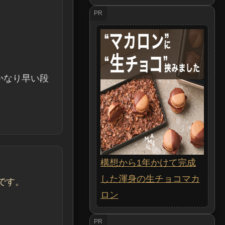
。
PR
かなり早い段
構想から1年かけて完成
した渾身の生チョコマカ
です。
ロン
PR