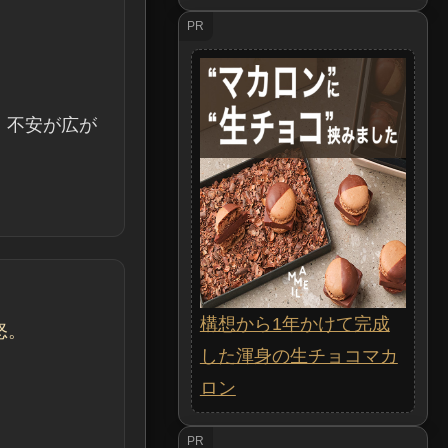
PR
、不安が広が
構想から1年かけて完成
怒。
した渾身の生チョコマカ
ロン
PR