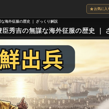
お気に入
謀な海外征服の歴史 ｜ ざっくり解説
豊臣秀吉の無謀な海外征服の歴史
｜