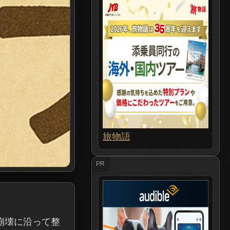
旅物語
PR
崩壊に沿って整