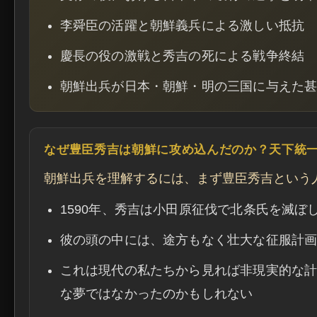
李舜臣の活躍と朝鮮義兵による激しい抵抗
慶長の役の激戦と秀吉の死による戦争終結
朝鮮出兵が日本・朝鮮・明の三国に与えた
なぜ豊臣秀吉は朝鮮に攻め込んだのか？天下統
朝鮮出兵を理解するには、まず豊臣秀吉という
1590年、秀吉は小田原征伐で北条氏を滅ぼ
彼の頭の中には、途方もなく壮大な征服計
これは現代の私たちから見れば非現実的な
な夢ではなかったのかもしれない