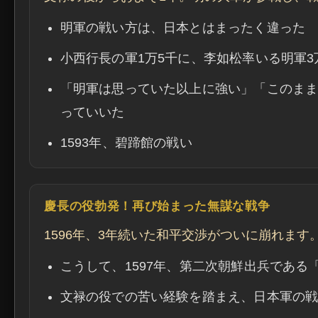
明軍の戦い方は、日本とはまったく違った
小西行長の軍1万5千に、李如松率いる明軍3
「明軍は思っていた以上に強い」「このま
っていいた
1593年、碧蹄館の戦い
慶長の役勃発！再び始まった無謀な戦争
1596年、3年続いた和平交渉がついに崩れま
こうして、1597年、第二次朝鮮出兵であ
文禄の役での苦い経験を踏まえ、日本軍の