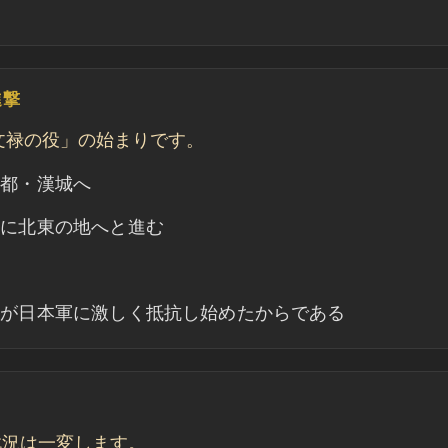
進撃
「文禄の役」の始まりです。
首都・漢城へ
らに北東の地へと進む
衆が日本軍に激しく抵抗し始めたからである
戦況は一変します。