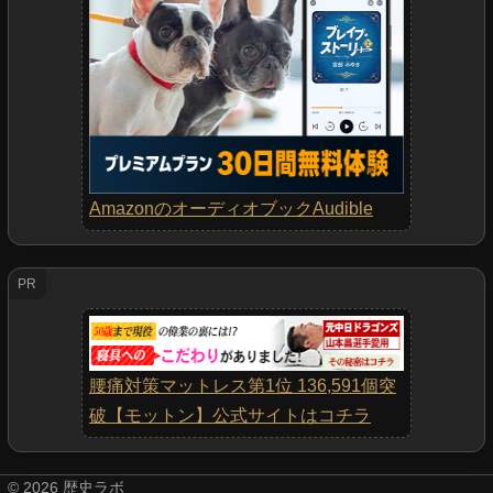
AmazonのオーディオブックAudible
PR
腰痛対策マットレス第1位 136,591個突
破【モットン】公式サイトはコチラ
©
2026
歴史ラボ