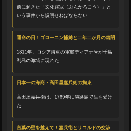
前に起きた「文化露寇（ぶんかろこう）」と
いう事件から説明せねばならない
運命の日！ゴローニン捕縛と二年二か月の幽閉
1811年、ロシア海軍の軍艦ディアナ号が千島
列島の海域に現れた
日本一の海商・高田屋嘉兵衛の拘束
高田屋嘉兵衛は、1769年に淡路島で生を受け
た
言葉の壁を越えて！嘉兵衛とリコルドの交渉