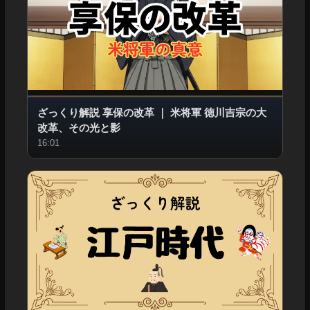
ざっくり解説 享保の改革
｜
米将軍 徳川吉宗の大
改革、その光と影
16:01