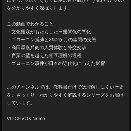
に至ったのか、そして日本の世界観がどう変わったのか
を分かりやすく深掘りします。

この動画でわかること

・文化露寇がもたらした日露関係の悪化

・ゴローニン捕縛と2年2か月の幽閉の実態

・高田屋嘉兵衛の人質体験と外交交渉

・言葉の壁を越えた相互理解の過程

・ゴローニン事件が日本の近代化に与えた影響

このチャンネルでは、教科書だけでは理解しにくい歴史
を、ざっくり・わかりやすく解説するシリーズをお届け
しています。

VOICEVOX Nemo
