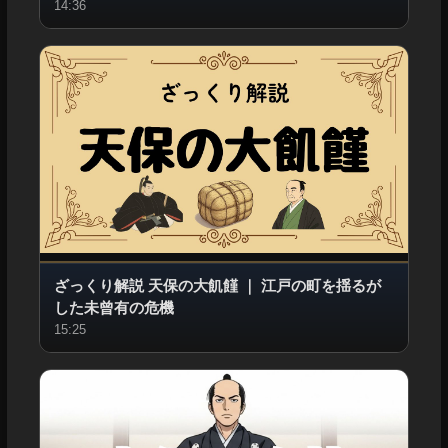
14:36
ざっくり解説 天保の大飢饉
｜
江戸の町を揺るが
した未曾有の危機
15:25