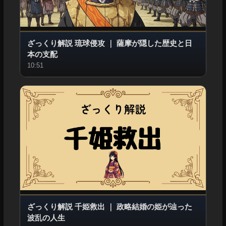
ざっくり解説 琉球侵攻
｜
薩摩が隠した歴史と日
本の支配
10:51
ざっくり解説 千姫救出
｜
政略結婚の姫が辿った
波乱の人生