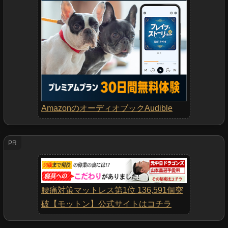
AmazonのオーディオブックAudible
PR
腰痛対策マットレス第1位 136,591個突
破【モットン】公式サイトはコチラ