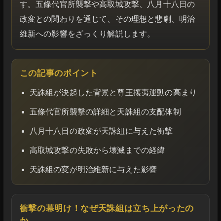
す。五條代官所襲撃や高取城攻撃、八月十八日の
政変との関わりを通じて、その理想と悲劇、明治
維新への影響をざっくり解説します。
この記事のポイント
天誅組が決起した背景と尊王攘夷運動の高まり
五條代官所襲撃の詳細と天誅組の支配体制
八月十八日の政変が天誅組に与えた衝撃
高取城攻撃の失敗から壊滅までの経緯
天誅組の変が明治維新に与えた影響
衝撃の幕明け！なぜ天誅組は立ち上がったの
か