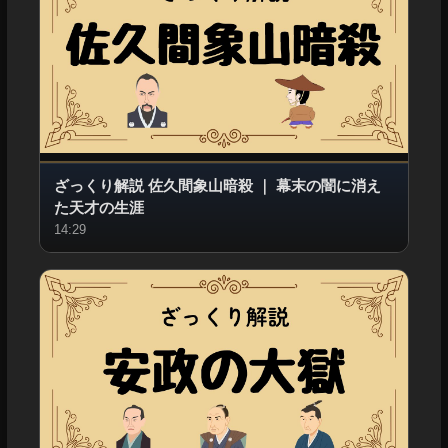
ざっくり解説 佐久間象山暗殺
｜
幕末の闇に消え
た天才の生涯
14:29