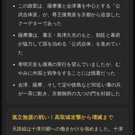
この政変は、薩摩藩と会津藩を中心とする「公
武合体派」が、尊王攘夷派を京都から追放した
クーデターであった
薩摩藩は、藩主・島津久光のもと、朝廷と幕府
が協力して国を治める「公武合体」を進めてい
た
孝明天皇も攘夷の実行を望んでいましたが、む
やみに外国と戦争をすることには慎重だった
会津、薩摩、そして淀や徳島など30近い藩の兵
が一斉に動き、京都御所の九つの門を封鎖した
孤立無援の戦い！高取城攻撃から壊滅まで
天誅組は十津川郷への働きかけを強めました。十津