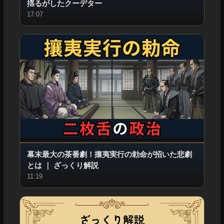
揺るがしたクーデター
17:07
幕末最大の茶番劇！攘夷実行の勅命が招いた悲劇
とは
｜
ざっくり解説
11:19