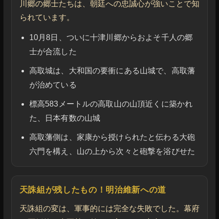
川郷の郷士たちは、朝廷への忠誠心が強いことで知
られています。
10月8日、ついに十津川郷からおよそ千人の郷
士が合流した
高取城は、大和国の要衝にある山城で、高取藩
が治めている
標高583メートルの高取山の山頂近くに築かれ
た、日本有数の山城
高取藩側は、家康から授けられたと伝わる大砲
六門を構え、山の上から次々と砲撃を浴びせた
天誅組が残したもの！明治維新への道
天誅組の変は、軍事的には完全な失敗でした。幕府