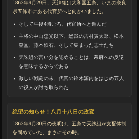
1863年9月29日、天誅組は大和国五条、いまの奈良
県五條市にある代官所へと向かいました。
そして午後4時ごろ、代官所へと進んだ
主将の中山忠光以下、総裁の吉村寅太郎、松本
奎堂、藤本鉄石、そして集まった志士たち
天誅組の言い分を認めることは、幕府への反逆
を意味するからである
激しい戦闘の末、代官の鈴木源内をはじめ五人
の役人が討ち取られた
絶望の知らせ！八月十八日の政変
1863年9月30日の夜明け。五条で天誅組が支配体制
を固めていた、まさにその時。