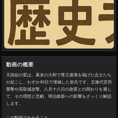
動画の概要
天誅組の変は、幕末の大和で尊王攘夷を掲げた志士たち
が起こし、わずか40日で壊滅した挙兵です。五條代官所
襲撃や高取城攻撃、八月十八日の政変との関わりを通じ
て、その理想と悲劇、明治維新への影響をざっくり解説
します。

この動画でわかること
