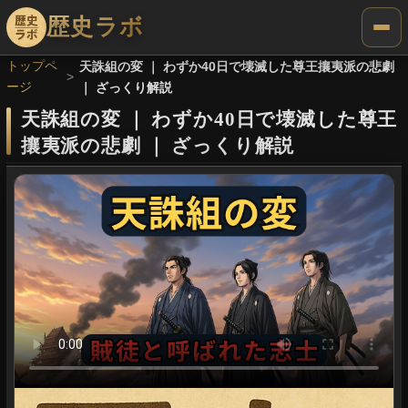
歴史ラボ
トップペ
天誅組の変 ｜ わずか40日で壊滅した尊王攘夷派の悲劇
ージ
｜ ざっくり解説
天誅組の変
｜
わずか40日で壊滅した尊王
攘夷派の悲劇
｜
ざっくり解説