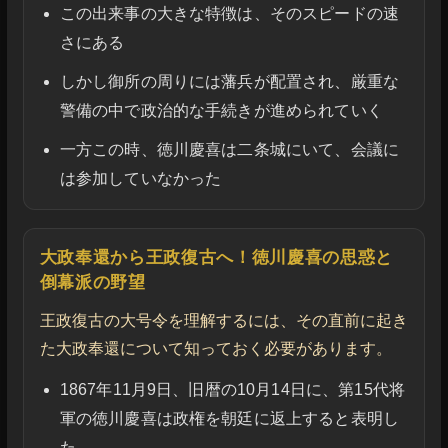
この出来事の大きな特徴は、そのスピードの速
さにある
しかし御所の周りには藩兵が配置され、厳重な
警備の中で政治的な手続きが進められていく
一方この時、徳川慶喜は二条城にいて、会議に
は参加していなかった
大政奉還から王政復古へ！徳川慶喜の思惑と
倒幕派の野望
王政復古の大号令を理解するには、その直前に起き
た大政奉還について知っておく必要があります。
1867年11月9日、旧暦の10月14日に、第15代将
軍の徳川慶喜は政権を朝廷に返上すると表明し
た