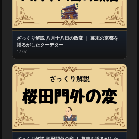
ざっくり解説 八月十八日の政変
｜
幕末の京都を
揺るがしたクーデター
17:07
ざっくり解説 桜田門外の変
｜
幕末を揺るがした