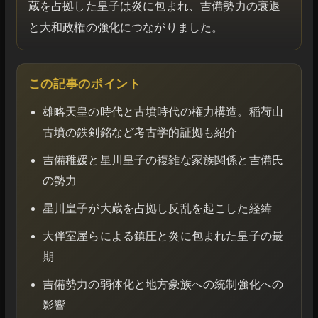
蔵を占拠した皇子は炎に包まれ、吉備勢力の衰退
と大和政権の強化につながりました。
この記事のポイント
雄略天皇の時代と古墳時代の権力構造。稲荷山
古墳の鉄剣銘など考古学的証拠も紹介
吉備稚媛と星川皇子の複雑な家族関係と吉備氏
の勢力
星川皇子が大蔵を占拠し反乱を起こした経緯
大伴室屋らによる鎮圧と炎に包まれた皇子の最
期
吉備勢力の弱体化と地方豪族への統制強化への
影響