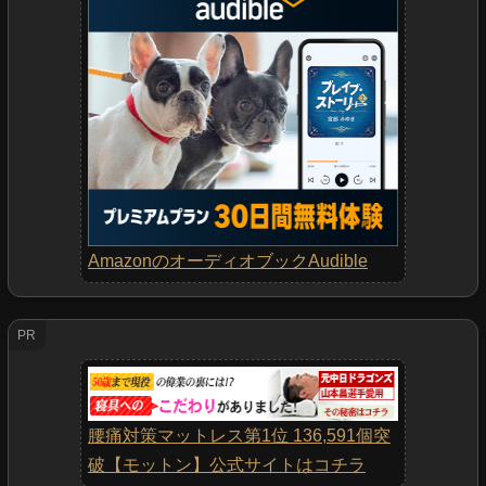
AmazonのオーディオブックAudible
PR
腰痛対策マットレス第1位 136,591個突
破【モットン】公式サイトはコチラ