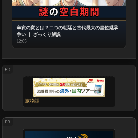
辛亥の変とは？二つの朝廷と古代最大の皇位継承
争い
｜
ざっくり解説
12:05
PR
旅物語
PR