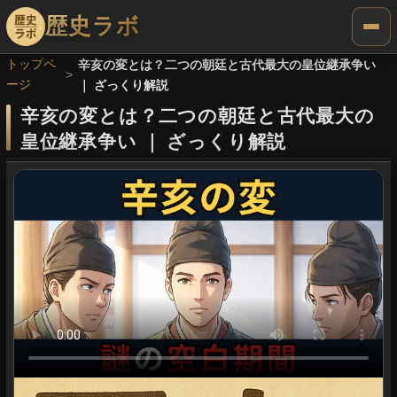
歴史ラボ
トップペ
辛亥の変とは？二つの朝廷と古代最大の皇位継承争い
ージ
｜ ざっくり解説
辛亥の変とは？二つの朝廷と古代最大の
皇位継承争い
｜
ざっくり解説