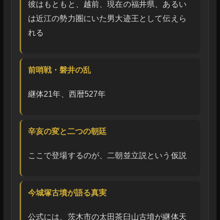
彼はもともと、越前、現在の福井県、あるい
は近江の勢力圏にいた男大迹王として伝えら
れる
前哨戦・磐井の乱
継体21年、西暦527年
辛亥の変と二つの朝廷
ここで登場するのが、二朝並立説という仮説
今城塚古墳が語る真実
公式には、茨木市の太田茶臼山古墳が継体天