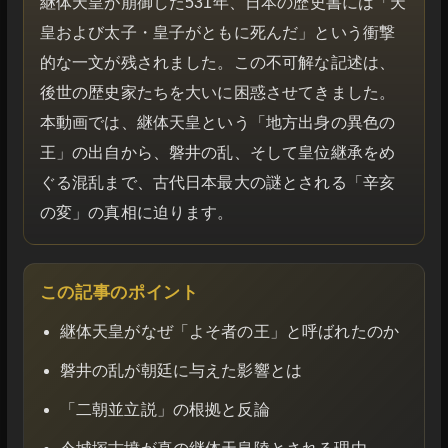
継体天皇が崩御した531年、日本の歴史書には「天
皇および太子・皇子がともに死んだ」という衝撃
的な一文が残されました。この不可解な記述は、
後世の歴史家たちを大いに困惑させてきました。
本動画では、継体天皇という「地方出身の異色の
王」の出自から、磐井の乱、そして皇位継承をめ
ぐる混乱まで、古代日本最大の謎とされる「辛亥
の変」の真相に迫ります。
この記事のポイント
継体天皇がなぜ「よそ者の王」と呼ばれたのか
磐井の乱が朝廷に与えた影響とは
「二朝並立説」の根拠と反論