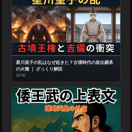
星川皇子の乱はなぜ起きた？古墳時代の皇位継承
の火種
｜
ざっくり解説
10:06