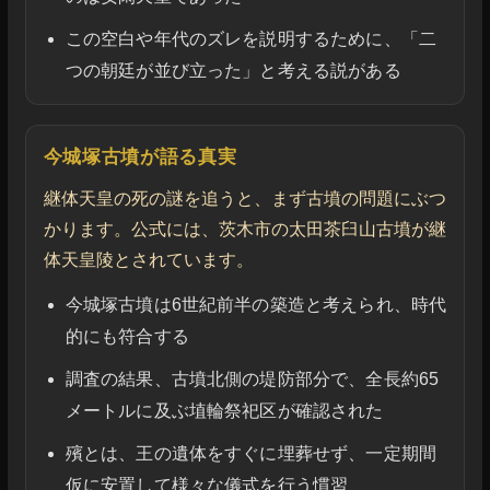
この空白や年代のズレを説明するために、「二
つの朝廷が並び立った」と考える説がある
今城塚古墳が語る真実
継体天皇の死の謎を追うと、まず古墳の問題にぶつ
かります。公式には、茨木市の太田茶臼山古墳が継
体天皇陵とされています。
今城塚古墳は6世紀前半の築造と考えられ、時代
的にも符合する
調査の結果、古墳北側の堤防部分で、全長約65
メートルに及ぶ埴輪祭祀区が確認された
殯とは、王の遺体をすぐに埋葬せず、一定期間
仮に安置して様々な儀式を行う慣習