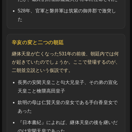
528年、官軍と磐井軍は筑紫の御井郡で激突し
た
辛亥の変と二つの朝廷
継体天皇が亡くなった531年の前後、朝廷内では何
が起きていたのでしょうか。ここで登場するのが、
二朝並立説という仮説です。
長男の安閑天皇こと勾大兄皇子、その弟の宣化
天皇こと檜隈高田皇子
欽明の母は仁賢天皇の皇女である手白香皇女で
あった
『日本書紀』によれば、継体天皇の後を継いだ
のは安閑天皇であった