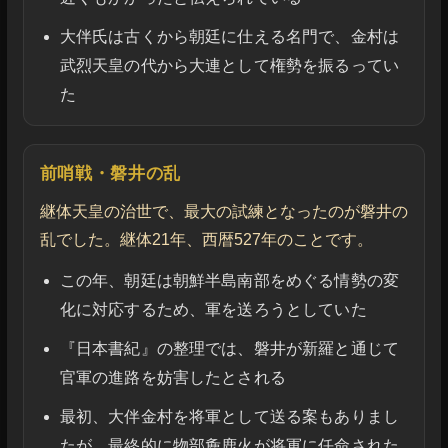
大伴氏は古くから朝廷に仕える名門で、金村は
武烈天皇の代から大連として権勢を振るってい
た
前哨戦・磐井の乱
継体天皇の治世で、最大の試練となったのが磐井の
乱でした。継体21年、西暦527年のことです。
この年、朝廷は朝鮮半島南部をめぐる情勢の変
化に対応するため、軍を送ろうとしていた
『日本書紀』の整理では、磐井が新羅と通じて
官軍の進路を妨害したとされる
最初、大伴金村を将軍として送る案もありまし
たが、最終的に物部麁鹿火が将軍に任命された