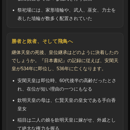
祭祀場には、家形埴輪や、武人、巫女、力士を
表した埴輪が数多く配置されていた
勝者と敗者、そして飛鳥へ
継体天皇の死後、皇位継承はどのように決着したの
でしょうか。『日本書紀』の記録に従えば、安閑天
皇が534年に即位し、536年に亡くなります。
安閑天皇は即位時、60代後半の高齢だったとさ
れ、在位が短い理由の一つにもなる
欽明天皇の母は、仁賢天皇の皇女である手白香
皇女
稲目は二人の娘を欽明天皇に嫁がせ、外戚とし
て絶大な権力を握る