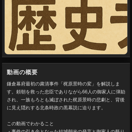
動画の概要
鎌倉幕府最初の粛清事件「梶原景時の変」を解説しま
す。頼朝を救った忠臣でありながら66人の御家人に弾劾
され、一族もろとも滅ぼされた梶原景時の悲劇と、背後
に見え隠れする北条時政の黒幕説に迫ります。

この動画でわかること

・事件の引き金となった結城朝光の発言と御家人の怒り
