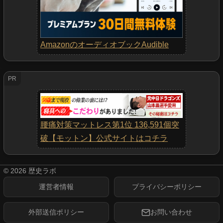
AmazonのオーディオブックAudible
PR
腰痛対策マットレス第1位 136,591個突
破【モットン】公式サイトはコチラ
©
2026
歴史ラボ
運営者情報
プライバシーポリシー
外部送信ポリシー
お問い合わせ