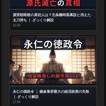
源実朝暗殺の真犯人は？北条義時黒幕説と消えた
太刀持ち
｜
ざっくり解説
11:39
永仁の徳政令
｜
鎌倉幕府最大の経済政策の失敗
｜
ざっくり解説
17:04