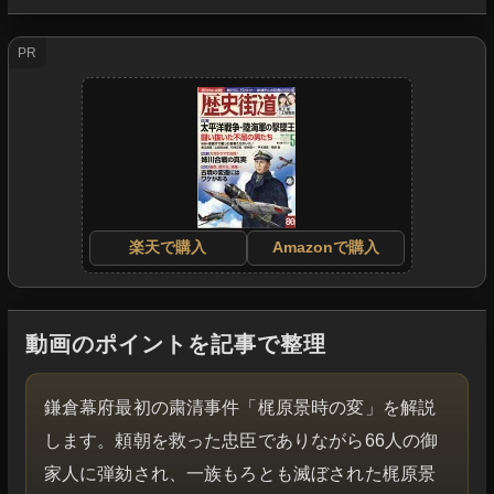
PR
楽天で購入
Amazonで購入
動画のポイントを記事で整理
鎌倉幕府最初の粛清事件「梶原景時の変」を解説
します。頼朝を救った忠臣でありながら66人の御
家人に弾劾され、一族もろとも滅ぼされた梶原景