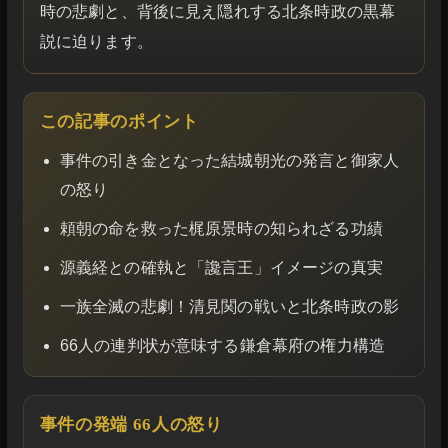
時の悲劇と、背後に見え隠れする北条時政の黒幕
説に迫ります。
この記事のポイント
事件の引き金となった結城朝光の発言と御家人
の怒り
頼朝の命を救った梶原景時の知られざる功績
源義経との確執と「讒言王」イメージの真実
一族全滅の悲劇！清見関の戦いと北条時政の影
66人の連判状が意味する鎌倉幕府の権力構造
事件の発端 66人の怒り