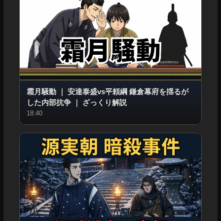
霜月騒動
｜
安達泰盛vs平頼綱 鎌倉幕府を揺るが
した内部抗争
｜
ざっくり解説
18:40