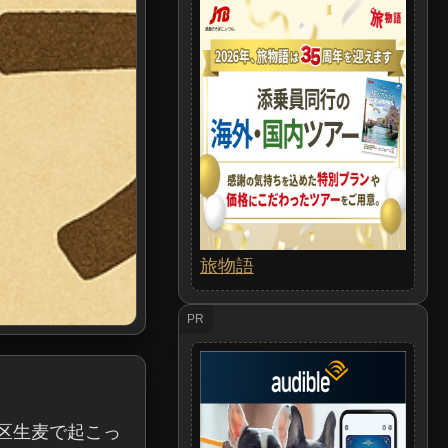
旅物語
PR
区生麦で起こっ