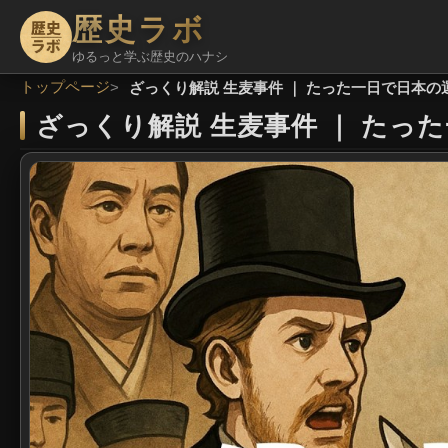
歴史ラボ
ゆるっと学ぶ歴史のハナシ
トップページ
ざっくり解説 生麦事件 ｜ たった一日で日本
ざっくり解説 生麦事件
｜
たった