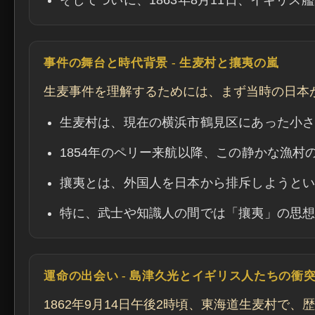
そしてついに、1863年8月11日、イギリス
事件の舞台と時代背景 - 生麦村と攘夷の嵐
生麦事件を理解するためには、まず当時の日本
生麦村は、現在の横浜市鶴見区にあった小
1854年のペリー来航以降、この静かな漁村
攘夷とは、外国人を日本から排斥しようと
特に、武士や知識人の間では「攘夷」の思
運命の出会い - 島津久光とイギリス人たちの衝
1862年9月14日午後2時頃、東海道生麦村で