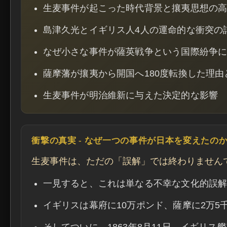
生麦事件が起こった時代背景と攘夷思想の
島津久光とイギリス人4人の運命的な衝突の
なぜ小さな事件が薩英戦争という国際紛争
薩摩藩が攘夷から開国へ180度転換した理由
生麦事件が明治維新に与えた決定的な影響
衝撃の真実 - なぜ一つの事件が日本を変えたの
生麦事件は、ただの「誤解」では終わりません
一見すると、これは単なる不幸な文化的誤
イギリスは幕府に10万ポンド、薩摩に2万5