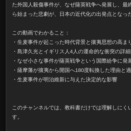
た外国人殺傷事件が、なぜ薩英戦争へ発展し、最
ら始まった悲劇が、日本の近代化の出発点となった
この動画でわかること：

・生麦事件が起こった時代背景と攘夷思想の高まり
・島津久光とイギリス人4人の運命的な衝突の詳細

・なぜ小さな事件が薩英戦争という国際紛争に発展
・薩摩藩が攘夷から開国へ180度転換した理由と過
・生麦事件が明治維新に与えた決定的な影響

このチャンネルでは、教科書だけでは理解しにく
す。
