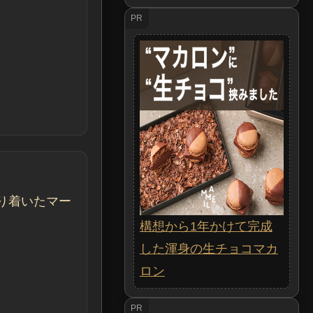
PR
り着いたマー
構想から1年かけて完成
した渾身の生チョコマカ
ロン
PR