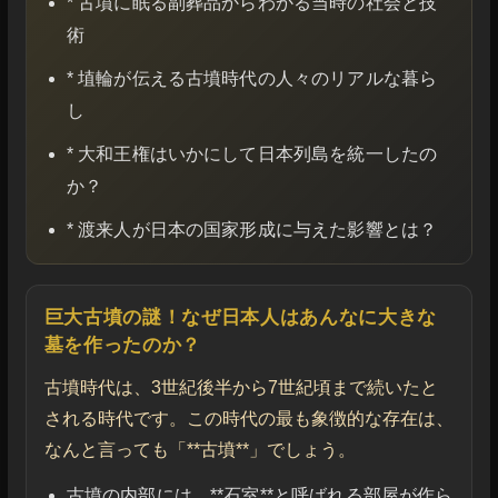
* 古墳に眠る副葬品からわかる当時の社会と技
術
* 埴輪が伝える古墳時代の人々のリアルな暮ら
し
* 大和王権はいかにして日本列島を統一したの
か？
* 渡来人が日本の国家形成に与えた影響とは？
巨大古墳の謎！なぜ日本人はあんなに大きな
墓を作ったのか？
古墳時代は、3世紀後半から7世紀頃まで続いたと
される時代です。この時代の最も象徴的な存在は、
なんと言っても「**古墳**」でしょう。
古墳の内部には、**石室**と呼ばれる部屋が作ら