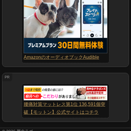
AmazonのオーディオブックAudible
PR
腰痛対策マットレス第1位 136,591個突
破【モットン】公式サイトはコチラ