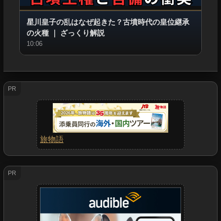
星川皇子の乱はなぜ起きた？古墳時代の皇位継承
の火種
｜
ざっくり解説
10:06
PR
旅物語
PR