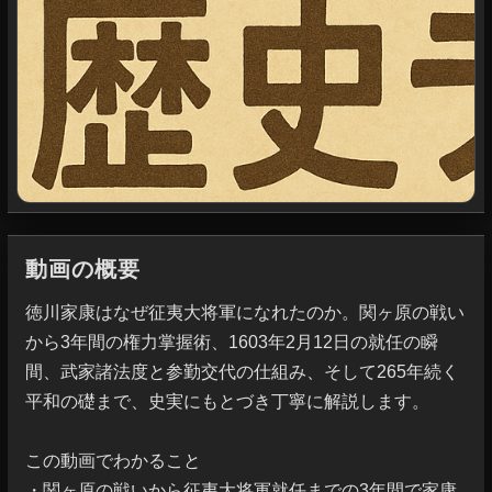
動画の概要
徳川家康はなぜ征夷大将軍になれたのか。関ヶ原の戦い
から3年間の権力掌握術、1603年2月12日の就任の瞬
間、武家諸法度と参勤交代の仕組み、そして265年続く
平和の礎まで、史実にもとづき丁寧に解説します。

この動画でわかること

・関ヶ原の戦いから征夷大将軍就任までの3年間で家康