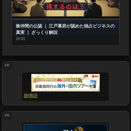
株仲間の公認
｜
江戸幕府が認めた独占ビジネスの
真実
｜
ざっくり解説
20:01
PR
旅物語
PR