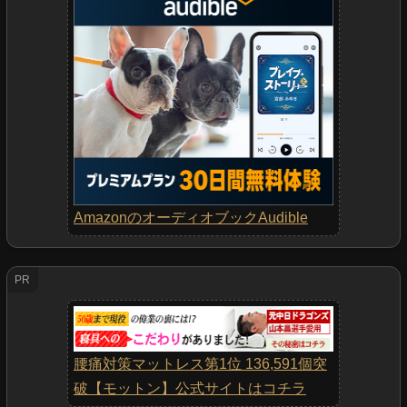
AmazonのオーディオブックAudible
PR
腰痛対策マットレス第1位 136,591個突
破【モットン】公式サイトはコチラ