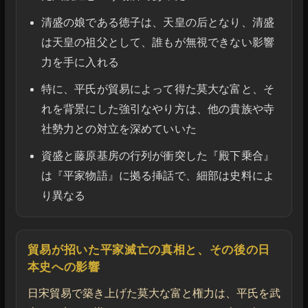
清盛の娘である徳子は、天皇の后となり、清盛
は天皇の祖父として、誰もが無視できない影響
力を手に入れる
特に、平氏が貿易によって得た莫大な富と、そ
れを背景にした強引なやり方は、他の貴族や寺
社勢力との対立を深めていいた
資盛と藤原基房の行列が衝突した『殿下乗合』
は『平家物語』に拠る挿話で、細部は史料によ
り異なる
貿易が招いた平家滅亡の真相と、その後の日
本史への影響
日宋貿易で築き上げた莫大な富と権力は、平氏を武