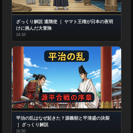
ざっくり解説 遣隋使
｜
ヤマト王権が日本の夜明
けに挑んだ大冒険
14:10
平治の乱はなぜ起きた？源義朝と平清盛の決裂
｜
ざっくり解説
16:50