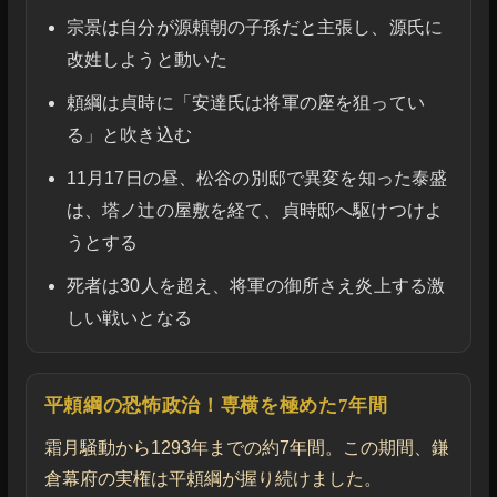
宗景は自分が源頼朝の子孫だと主張し、源氏に
改姓しようと動いた
頼綱は貞時に「安達氏は将軍の座を狙ってい
る」と吹き込む
11月17日の昼、松谷の別邸で異変を知った泰盛
は、塔ノ辻の屋敷を経て、貞時邸へ駆けつけよ
うとする
死者は30人を超え、将軍の御所さえ炎上する激
しい戦いとなる
平頼綱の恐怖政治！専横を極めた7年間
霜月騒動から1293年までの約7年間。この期間、鎌
倉幕府の実権は平頼綱が握り続けました。