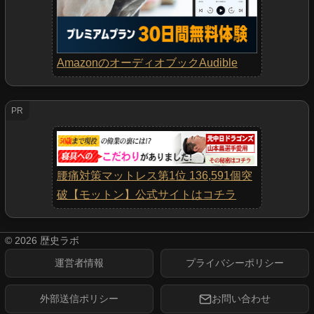
AmazonのオーディオブックAudible
PR
腰痛対策マットレス第1位 136,591個突
破【モットン】公式サイトはコチラ
©
2026
歴史ラボ
運営者情報
プライバシーポリシー
外部送信ポリシー
お問い合わせ