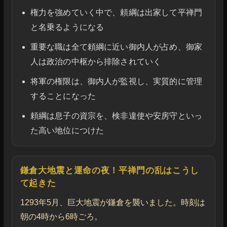
権力を強めていく中で、頼綱は出家して平禅門
と名乗るようになる
重要な職は全て頼綱に近い御内人が占め、御家
人は政治の中枢から排除されていく
将軍の権限は、御内人が監視し、実質的に管理
することになった
頼綱は息子の資宗を、検非違使や安房守といっ
た高い地位につけた
鎌倉大地震と運命の夜！平禅門の乱はこうし
て起きた
1293年5月、巨大地震が鎌倉を襲いました。時刻は
朝の4時から6時ごろ。