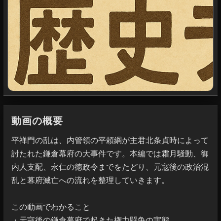
動画の概要
平禅門の乱は、内管領の平頼綱が主君北条貞時によって
討たれた鎌倉幕府の大事件です。本編では霜月騒動、御
内人支配、永仁の徳政令までをたどり、元寇後の政治混
乱と幕府滅亡への流れを整理していきます。

この動画でわかること

・元寇後の鎌倉幕府で起きた権力闘争の実態
