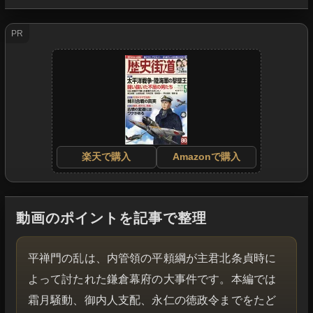
PR
楽天で購入
Amazonで購入
動画のポイントを記事で整理
平禅門の乱は、内管領の平頼綱が主君北条貞時に
よって討たれた鎌倉幕府の大事件です。本編では
霜月騒動、御内人支配、永仁の徳政令までをたど