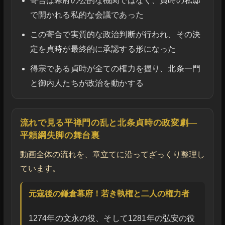
寄合は幕府の公的な機関ではなく、貞時の私邸
で開かれる私的な会議であった
この寄合で実質的な政治判断が行われ、その決
定を貞時が最終的に承認する形になった
得宗である貞時が全ての権力を握り、北条一門
と御内人たちが政治を動かする
流れで見る平禅門の乱と北条貞時の政変劇―
平頼綱失脚の舞台裏
動画全体の流れを、章立てに沿ってざっくり整理し
ています。
元寇後の鎌倉幕府！若き執権と二人の権力者
1274年の文永の役、そして1281年の弘安の役