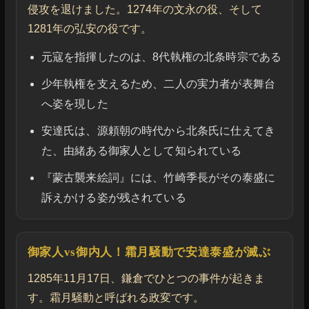
侵攻を退けました。1274年の文永の役、そして
1281年の弘安の役です。
元寇を指揮したのは、8代執権の北条時宗である
少年執権を支えるため、二人の実力者が表舞台
へ姿を現した
安達氏は、源頼朝の時代から北条氏に仕えてき
た、由緒ある御家人として知られている
『蒙古襲来絵詞』には、竹崎季長がその泰盛に
訴えかける姿が残されている
御家人vs御内人！霜月騒動で安達泰盛が滅ぶ
1285年11月17日、鎌倉でひとつの事件が起きま
す。霜月騒動と呼ばれる政変です。