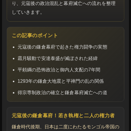
り、元寇後の政治混乱と幕府滅亡への流れを整理
していきます。
この記事のポイント
元寇後の鎌倉幕府で起きた権力闘争の実態
霜月騒動で安達泰盛が滅ぼされた経緯
平頼綱の恐怖政治と御内人支配の7年間
1293年の鎌倉大地震と平禅門の乱の関係
得宗専制政治の確立と鎌倉幕府滅亡への道
元寇後の鎌倉幕府！若き執権と二人の権力者
鎌倉時代後期、日本は二度にわたるモンゴル帝国の