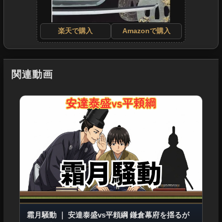
楽天で購入
Amazonで購入
関連動画
霜月騒動
｜
安達泰盛vs平頼綱 鎌倉幕府を揺るが