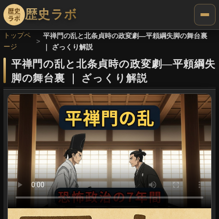
歴史ラボ
トップペ
平禅門の乱と北条貞時の政変劇―平頼綱失脚の舞台裏
ージ
｜ ざっくり解説
平禅門の乱と北条貞時の政変劇―平頼綱失
脚の舞台裏
｜
ざっくり解説